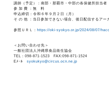
講師（予定）：南部・那覇市・中部の各保健所担当者
参 加 費 ：無 料
申込締切：令和６年９月２日（月）
そ の 他 ：当日参加できない場合、後日配信するア
参照ＵＲＬ：
https://oki-syokyo.or.jp/2024/08/07/hac
＜お問い合わせ先＞
一般社団法人沖縄県食品衛生協会
TEL：098-871-1523 FAX:098-871-1524
Eﾒｰﾙ
syokukyo@circus.ocn.ne.jp